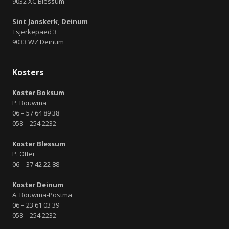
9032 XC Blessum
Sint Janskerk, Deinum
Tsjerkepaed 3
9033 WZ Deinum
Kosters
Koster Boksum
P. Bouwma
06 – 57 64 89 38
058 – 254 2232
Koster Blessum
P. Otter
06 – 37 42 22 88
Koster Deinum
A. Bouwma-Postma
06 – 23 61 03 39
058 – 254 2232