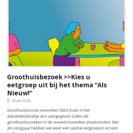
Groothuisbezoek >>Kies u
eetgroep uit bij het thema “Als
Nieuw!”
18 okt 2024
Groothuisbezoek november 2024 Zoals in het
activiteitenboekje al is aangegeven zullen de
groothuisbezoeken in de maand november plaatsvinden. Net
als vorig jaar hebben we weer een aantal eetgroepen en een