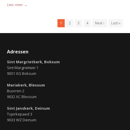
Lees meer →
1
2
3
4
Next ›
Last »
Adressen
Sint Margrietkerk, Boksum
Sint Margrietwei 1
9031 XG Boksum
Mariakerk, Blessum
Buorren 2
9032 XC Blessum
Sint Janskerk, Deinum
Tsjerkepaed 3
9033 WZ Deinum