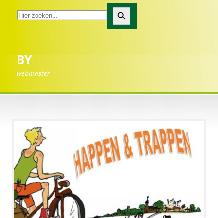
Zoekknop
BY
webmaster