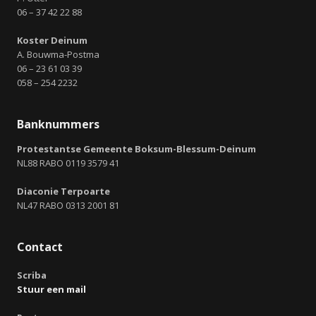
06 – 37 42 22 88
Koster Deinum
A. Bouwma-Postma
06 – 23 61 03 39
058 – 254 2232
Banknummers
Protestantse Gemeente Boksum-Blessum-Deinum
NL88 RABO 0119 3579 41
Diaconie Terpoarte
NL47 RABO 0313 2001 81
Contact
Scriba
Stuur een mail