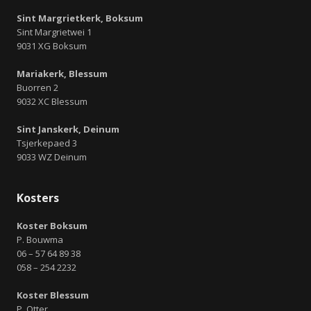
Sint Margrietkerk, Boksum
Sint Margrietwei 1
9031 XG Boksum
Mariakerk, Blessum
Buorren 2
9032 XC Blessum
Sint Janskerk, Deinum
Tsjerkepaed 3
9033 WZ Deinum
Kosters
Koster Boksum
P. Bouwma
06 – 57 64 89 38
058 – 254 2232
Koster Blessum
P. Otter