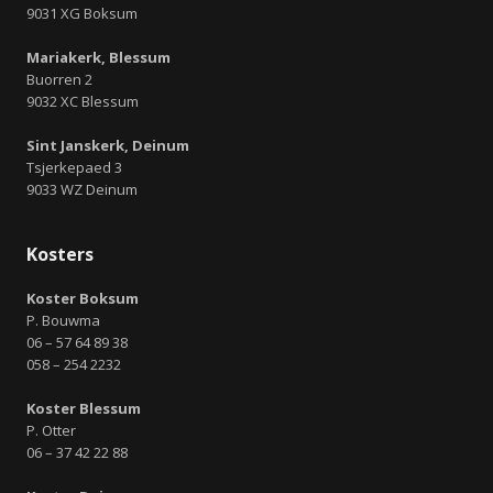
9031 XG Boksum
Mariakerk, Blessum
Buorren 2
9032 XC Blessum
Sint Janskerk, Deinum
Tsjerkepaed 3
9033 WZ Deinum
Kosters
Koster Boksum
P. Bouwma
06 – 57 64 89 38
058 – 254 2232
Koster Blessum
P. Otter
06 – 37 42 22 88