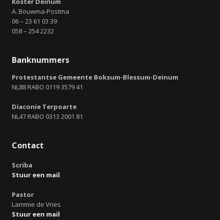
Koster Deinum
A. Bouwma-Postma
06 – 23 61 03 39
058 – 254 2232
Banknummers
Protestantse Gemeente Boksum-Blessum-Deinum
NL88 RABO 0119 3579 41
Diaconie Terpoarte
NL47 RABO 0313 2001 81
Contact
Scriba
Stuur een mail
Pastor
Lammie de Vries
Stuur een mail