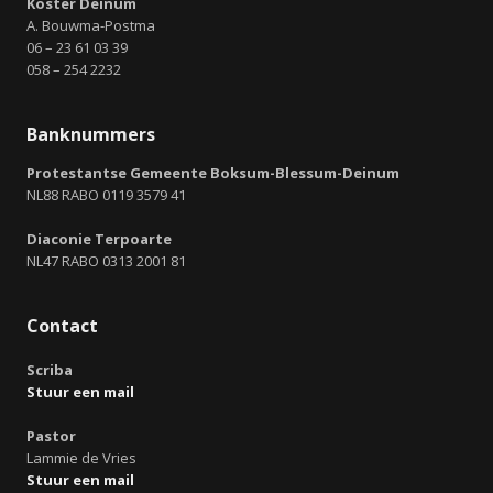
Koster Deinum
A. Bouwma-Postma
06 – 23 61 03 39
058 – 254 2232
Banknummers
Protestantse Gemeente Boksum-Blessum-Deinum
NL88 RABO 0119 3579 41
Diaconie Terpoarte
NL47 RABO 0313 2001 81
Contact
Scriba
Stuur een mail
Pastor
Lammie de Vries
Stuur een mail