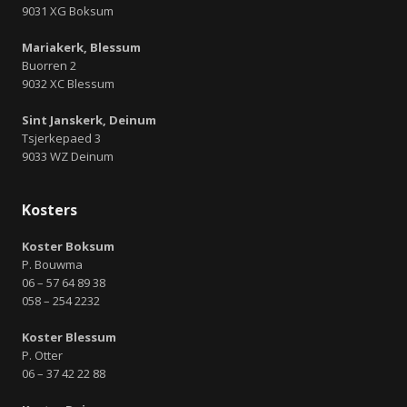
9031 XG Boksum
Mariakerk, Blessum
Buorren 2
9032 XC Blessum
Sint Janskerk, Deinum
Tsjerkepaed 3
9033 WZ Deinum
Kosters
Koster Boksum
P. Bouwma
06 – 57 64 89 38
058 – 254 2232
Koster Blessum
P. Otter
06 – 37 42 22 88