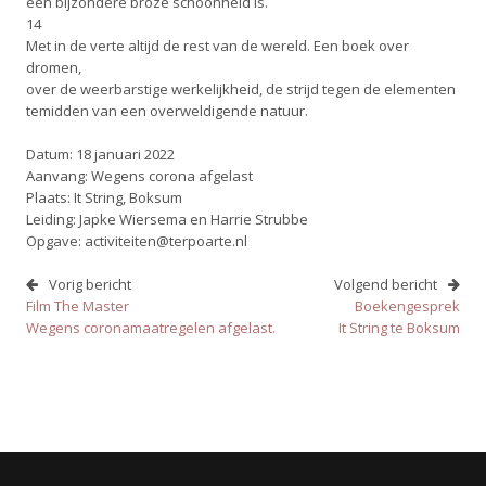
een bijzondere broze schoonheid is.
14
Met in de verte altijd de rest van de wereld. Een boek over
dromen,
over de weerbarstige werkelijkheid, de strijd tegen de elementen
temidden van een overweldigende natuur.
Datum: 18 januari 2022
Aanvang: Wegens corona afgelast
Plaats: It String, Boksum
Leiding: Japke Wiersema en Harrie Strubbe
Opgave: activiteiten@terpoarte.nl
Vorig bericht
Volgend bericht
Film The Master
Boekengesprek
Wegens coronamaatregelen afgelast.
It String te Boksum