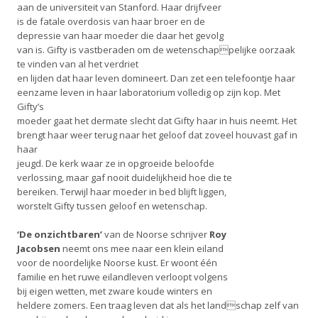
aan de universiteit van Stanford. Haar drijfveer
is de fatale overdosis van haar broer en de
depressie van haar moeder die daar het gevolg
van is. Gifty is vastberaden om de wetenschappelijke oorzaak
te vinden van al het verdriet
en lijden dat haar leven domineert. Dan zet een telefoontje haar
eenzame leven in haar laboratorium volledig op zijn kop. Met
Gifty’s
moeder gaat het dermate slecht dat Gifty haar in huis neemt. Het
brengt haar weer terug naar het geloof dat zoveel houvast gaf in
haar
jeugd. De kerk waar ze in opgroeide beloofde
verlossing, maar gaf nooit duidelijkheid hoe die te
bereiken. Terwijl haar moeder in bed blijft liggen,
worstelt Gifty tussen geloof en wetenschap.
‘De onzichtbaren’
van de Noorse schrijver
Roy
Jacobsen
neemt ons mee naar een klein eiland
voor de noordelijke Noorse kust. Er woont één
familie en het ruwe eilandleven verloopt volgens
bij eigen wetten, met zware koude winters en
heldere zomers. Een traag leven dat als het landschap zelf van