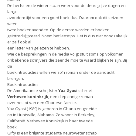
De herfst en de winter staan weer voor de deur: grijze dagen en
lange
avonden: tijd voor een goed boek dus. Daarom ook dit seizoen
weer
twee boekenavonden. Op de eerste worden er boeken
geïntroduceerd. Noem het leestips. Het is dus niet noodzakelijk
er zelf ook al
een letter van gelezen te hebben.
Wie de besprekingen in de media volgt stuit soms op volkomen
onbekende schrijvers die zeer de moeite waard blijken te zijn. Bij
de
boekintroducties willen we zo’n roman onder de aandacht
brengen.
Boekintroducties
De Amerikaanse schrijfster
Yaa Gyasi
schreef
Verheven koninkrijk
, een diepzinnige roman
over het lot van een Ghanese familie.
Yaa Gyasi (1989) is geboren in Ghana en groeide
op in Huntsville, Alabama. Ze woont in Berkeley,
Californië. Verheven Koninkrijk is haar tweede
boek.
Gifty is een briljante studente neurowetenschap