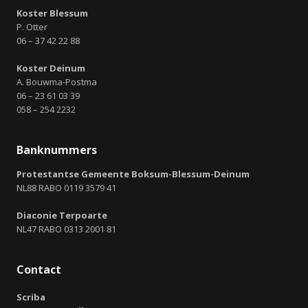
Koster Blessum
P. Otter
06 – 37 42 22 88
Koster Deinum
A. Bouwma-Postma
06 – 23 61 03 39
058 – 254 2232
Banknummers
Protestantse Gemeente Boksum-Blessum-Deinum
NL88 RABO 0119 3579 41
Diaconie Terpoarte
NL47 RABO 0313 2001 81
Contact
Scriba