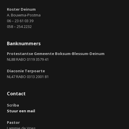
Koster Deinum
A. Bouwma-Postma
06 – 23 61 03 39
058 – 254 2232
Banknummers
Protestantse Gemeente Boksum-Blessum-Deinum
NL88 RABO 0119 3579 41
Diaconie Terpoarte
NL47 RABO 0313 2001 81
Contact
Scriba
Stuur een mail
Pastor
Lammie de Vries