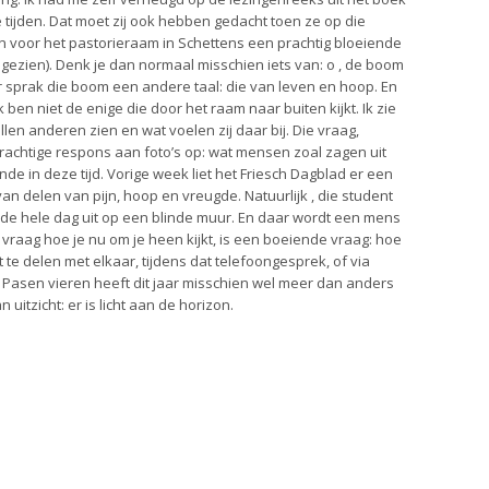
 tijden. Dat moet zij ook hebben gedacht toen ze op die
 voor het pastorieraam in Schettens een prachtig bloeiende
 gezien). Denk je dan normaal misschien iets van: o , de boom
 sprak die boom een andere taal: die van leven en hoop. En
 ben niet de enige die door het raam naar buiten kijkt. Ik zie
llen anderen zien en wat voelen zij daar bij. Die vraag,
prachtige respons aan foto’s op: wat mensen zoal zagen uit
e in deze tijd. Vorige week liet het Friesch Dagblad er een
an delen van pijn, hoop en vreugde. Natuurlijk , die student
l de hele dag uit op een blinde muur. En daar wordt een mens
 vraag hoe je nu om je heen kijkt, is een boeiende vraag: hoe
at te delen met elkaar, tijdens dat telefoongesprek, of via
t. Pasen vieren heeft dit jaar misschien wel meer dan anders
 uitzicht: er is licht aan de horizon.