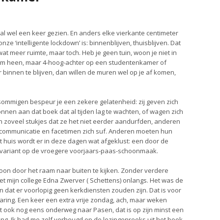
 al wel een keer gezien. En anders elke vierkante centimeter
e ‘intelligente lockdown’ is: binnenblijven, thuisblijven. Dat
at meer ruimte, maar toch. Heb je geen tuin, woon je niet in
 om heen, maar 4-hoog-achter op een studentenkamer of
r binnen te blijven, dan willen de muren wel op je af komen,
ommigen bespeur je een zekere gelatenheid: zij geven zich
onnen aan dat boek dat al tijden lag te wachten, of wagen zich
n zoveel stukjes dat ze het niet eerder aandurfden, anderen
ommunicatie en facetimen zich suf. Anderen moeten hun
et huis wordt er in deze dagen wat afgeklust: een door de
ariant op de vroegere voorjaars-paas-schoonmaak.
oon door het raam naar buiten te kijken. Zonder verdere
t mijn college Edna Zwerver ( Schettens) onlangs. Het was de
dat er voorlopig geen kerkdiensten zouden zijn. Dat is voor
aring. Een keer een extra vrije zondag, ach, maar weken
t ook nog eens onderweg naar Pasen, dat is op zijn minst een
ring. Ik had me zelf verheugd op de lezingenreeks uit het boek