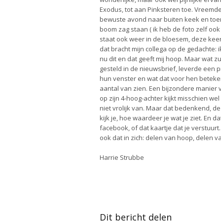
Exodus, tot aan Pinksteren toe. Vreemde
bewuste avond naar buiten keek en toen
boom zag staan ( ik heb de foto zelf ook
staat ook weer in de bloesem, deze keer
dat bracht mijn collega op de gedachte: ik
nu dit en dat geeft mij hoop. Maar wat zu
gesteld in de nieuwsbrief, leverde een 
hun venster en wat dat voor hen betekend
aantal van zien. Een bijzondere manier v
op zijn 4-hoog-achter kijkt misschien we
niet vrolijk van. Maar dat bedenkend, de
kijk je, hoe waardeer je wat je ziet. En d
facebook, of dat kaartje dat je verstuur
ook dat in zich: delen van hoop, delen van
Harrie Strubbe
Dit bericht delen