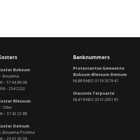
Kosters
Banknummers
Protestantse Gemeente
Koster Boksum
Boksum-Blessum-Deinum
P. Bouwma
NL88 RABO 0119 3579 41
6 – 57 64 89 38
058 – 254 2232
Diaconie Terpoarte
NL47 RABO 0313 2001 81
Koster Blessum
. Otter
6 – 37 42 22 88
Koster Deinum
A. Bouwma-Postma
6 – 23 61 03 39