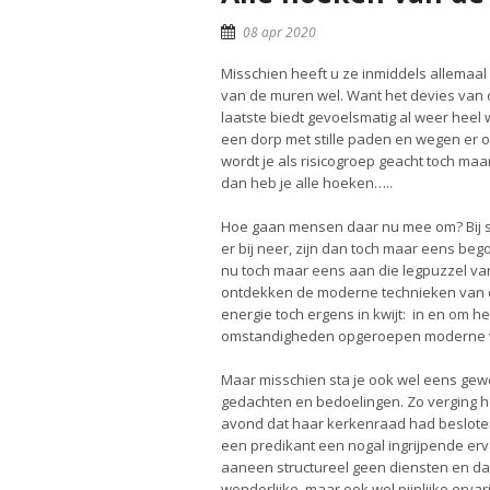
08 apr 2020
Misschien heeft u ze inmiddels allemaal
van de muren wel. Want het devies van onz
laatste biedt gevoelsmatig al weer heel w
een dorp met stille paden en wegen er
wordt je als risicogroep geacht toch maa
dan heb je alle hoeken…..
Hoe gaan mensen daar nu mee om? Bij s
er bij neer, zijn dan toch maar eens beg
nu toch maar eens aan die legpuzzel va
ontdekken de moderne technieken van c
energie toch ergens in kwijt: in en om h
omstandigheden opgeroepen moderne v
Maar misschien sta je ook wel eens gew
gedachten en bedoelingen. Zo verging he
avond dat haar kerkenraad had besloten 
een predikant een nogal ingrijpende erv
aaneen structureel geen diensten en da
wonderlijke, maar ook wel pijnlijke erva