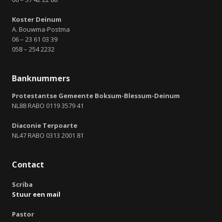
Koster Deinum
A. Bouwma-Postma
06 – 23 61 03 39
058 – 254 2232
Banknummers
Protestantse Gemeente Boksum-Blessum-Deinum
NL88 RABO 0119 3579 41
Diaconie Terpoarte
NL47 RABO 0313 2001 81
Contact
Scriba
Stuur een mail
Pastor