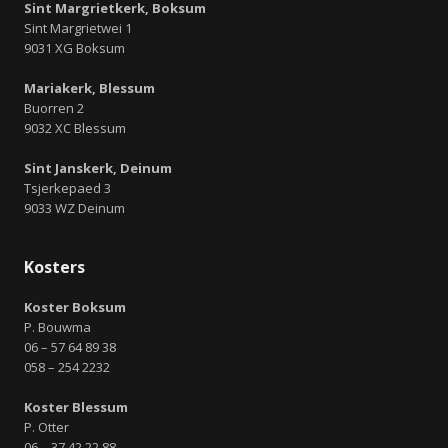
Sint Margrietkerk, Boksum
Sint Margrietwei 1
9031 XG Boksum
Mariakerk, Blessum
Buorren 2
9032 XC Blessum
Sint Janskerk, Deinum
Tsjerkepaed 3
9033 WZ Deinum
Kosters
Koster Boksum
P. Bouwma
06 – 57 64 89 38
058 – 254 2232
Koster Blessum
P. Otter
06 – 37 42 22 88