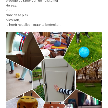
proefde de sfeer van de huiskamer
He zeg,
Kom.
Naar deze plek
Alles kan,
je hoeft het alleen maar te bedenken.