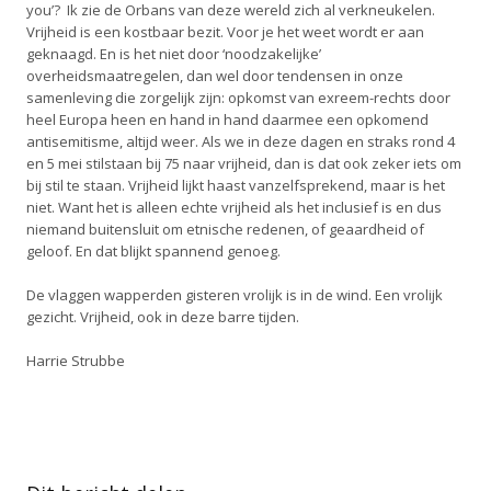
you’? Ik zie de Orbans van deze wereld zich al verkneukelen.
Vrijheid is een kostbaar bezit. Voor je het weet wordt er aan
geknaagd. En is het niet door ‘noodzakelijke’
overheidsmaatregelen, dan wel door tendensen in onze
samenleving die zorgelijk zijn: opkomst van exreem-rechts door
heel Europa heen en hand in hand daarmee een opkomend
antisemitisme, altijd weer. Als we in deze dagen en straks rond 4
en 5 mei stilstaan bij 75 naar vrijheid, dan is dat ook zeker iets om
bij stil te staan. Vrijheid lijkt haast vanzelfsprekend, maar is het
niet. Want het is alleen echte vrijheid als het inclusief is en dus
niemand buitensluit om etnische redenen, of geaardheid of
geloof. En dat blijkt spannend genoeg.
De vlaggen wapperden gisteren vrolijk is in de wind. Een vrolijk
gezicht. Vrijheid, ook in deze barre tijden.
Harrie Strubbe