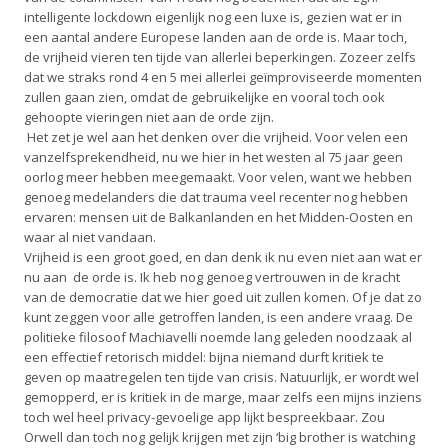
intelligente lockdown eigenlijk nog een luxe is, gezien wat er in
een aantal andere Europese landen aan de orde is. Maar toch,
de vrijheid vieren ten tijde van allerlei beperkingen. Zozeer zelfs
dat we straks rond 4 en 5 mei allerlei geïmproviseerde momenten
zullen gaan zien, omdat de gebruikelijke en vooral toch ook
gehoopte vieringen niet aan de orde zijn.
Het zet je wel aan het denken over die vrijheid. Voor velen een
vanzelfsprekendheid, nu we hier in het westen al 75 jaar geen
oorlog meer hebben meegemaakt. Voor velen, want we hebben
genoeg medelanders die dat trauma veel recenter nog hebben
ervaren: mensen uit de Balkanlanden en het Midden-Oosten en
waar al niet vandaan.
Vrijheid is een groot goed, en dan denk ik nu even niet aan wat er
nu aan de orde is. Ik heb nog genoeg vertrouwen in de kracht
van de democratie dat we hier goed uit zullen komen. Of je dat zo
kunt zeggen voor alle getroffen landen, is een andere vraag. De
politieke filosoof Machiavelli noemde lang geleden noodzaak al
een effectief retorisch middel: bijna niemand durft kritiek te
geven op maatregelen ten tijde van crisis. Natuurlijk, er wordt wel
gemopperd, er is kritiek in de marge, maar zelfs een mijns inziens
toch wel heel privacy-gevoelige app lijkt bespreekbaar. Zou
Orwell dan toch nog gelijk krijgen met zijn ‘big brother is watching