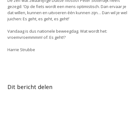
De zelf wat zwaarlijfige Duitse filosoof Peter Sloterdijk heeft
gezegd: ‘Op de fiets wordt een mens optimistisch. Dan ervaar je
dat willen, kunnen en uitvoeren één kunnen zijn… Dan wil je wel
juichen: Es geht, es geht, es geht!’
Vandaag is dus nationele beweegdag. Wat wordt het:
vroemvroemmmm! of: Es geht!?
Harrie Strubbe
Dit bericht delen