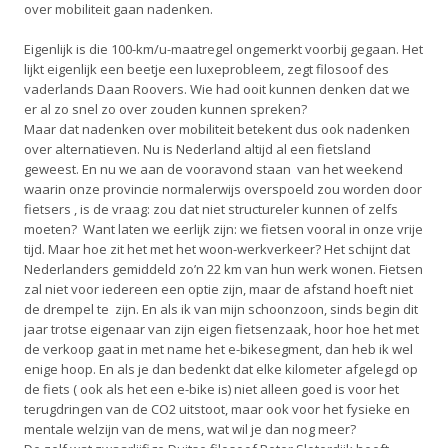
over mobiliteit gaan nadenken.
Eigenlijk is die 100-km/u-maatregel ongemerkt voorbij gegaan. Het
lijkt eigenlijk een beetje een luxeprobleem, zegt filosoof des
vaderlands Daan Roovers. Wie had ooit kunnen denken dat we
er al zo snel zo over zouden kunnen spreken?
Maar dat nadenken over mobiliteit betekent dus ook nadenken
over alternatieven. Nu is Nederland altijd al een fietsland
geweest. En nu we aan de vooravond staan van het weekend
waarin onze provincie normalerwijs overspoeld zou worden door
fietsers , is de vraag: zou dat niet structureler kunnen of zelfs
moeten? Want laten we eerlijk zijn: we fietsen vooral in onze vrije
tijd. Maar hoe zit het met het woon-werkverkeer? Het schijnt dat
Nederlanders gemiddeld zo’n 22 km van hun werk wonen. Fietsen
zal niet voor iedereen een optie zijn, maar de afstand hoeft niet
de drempel te zijn. En als ik van mijn schoonzoon, sinds begin dit
jaar trotse eigenaar van zijn eigen fietsenzaak, hoor hoe het met
de verkoop gaat in met name het e-bikesegment, dan heb ik wel
enige hoop. En als je dan bedenkt dat elke kilometer afgelegd op
de fiets ( ook als het een e-bike is) niet alleen goed is voor het
terugdringen van de CO2 uitstoot, maar ook voor het fysieke en
mentale welzijn van de mens, wat wil je dan nog meer?