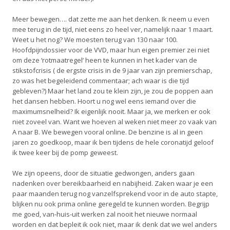
Meer bewegen…. dat zette me aan het denken. Ik neem u even
mee terug in de tijd, niet eens zo heel ver, namelijk naar 1 maart.
Weet u het nog? We moesten terug van 130 naar 100.
Hoofdpijndossier voor de VVD, maar hun eigen premier zei niet
om deze ‘rotmaatregel’ heen te kunnen in het kader van de
stikstofcrisis ( de ergste crisis in de 9 jaar van zijn premierschap,
zo was het begeleidend commentaar; ach waar is die tijd
gebleven?) Maar het land zou te klein zijn, je zou de poppen aan
het dansen hebben. Hoort u nog wel eens iemand over die
maximumsnelheid? Ik eigenlijk nooit. Maar ja, we merken er ook
niet zoveel van. Want we hoeven al weken niet meer zo vaak van
A naar B. We bewegen vooral online. De benzine is al in geen
jaren zo goedkoop, maar ik ben tijdens de hele coronatijd geloof
ik twee keer bij de pomp geweest.
We zijn opeens, door de situatie gedwongen, anders gaan
nadenken over bereikbaarheid en nabijheid. Zaken waar je een
paar maanden terug nog vanzelfsprekend voor in de auto stapte,
blijken nu ook prima online geregeld te kunnen worden. Begrijp
me goed, van-huis-uit werken zal nooit het nieuwe normaal
worden en dat bepleit ik ook niet, maar ik denk dat we wel anders