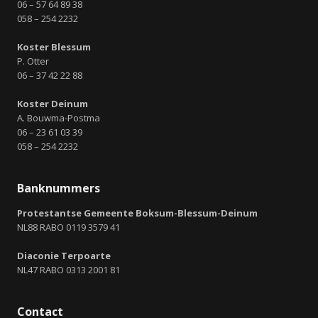
06 – 57 64 89 38
058 – 254 2232
Koster Blessum
P. Otter
06 – 37 42 22 88
Koster Deinum
A. Bouwma-Postma
06 – 23 61 03 39
058 – 254 2232
Banknummers
Protestantse Gemeente Boksum-Blessum-Deinum
NL88 RABO 0119 3579 41
Diaconie Terpoarte
NL47 RABO 0313 2001 81
Contact