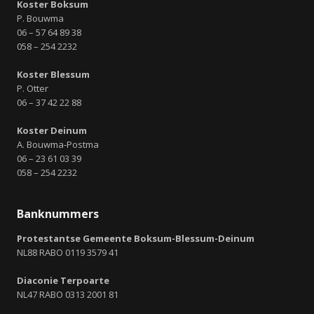
Koster Boksum
P. Bouwma
06 – 57 64 89 38
058 – 254 2232
Koster Blessum
P. Otter
06 – 37 42 22 88
Koster Deinum
A. Bouwma-Postma
06 – 23 61 03 39
058 – 254 2232
Banknummers
Protestantse Gemeente Boksum-Blessum-Deinum
NL88 RABO 0119 3579 41
Diaconie Terpoarte
NL47 RABO 0313 2001 81