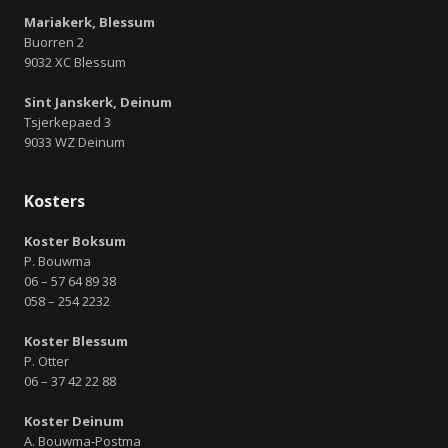
Mariakerk, Blessum
Buorren 2
9032 XC Blessum
Sint Janskerk, Deinum
Tsjerkepaed 3
9033 WZ Deinum
Kosters
Koster Boksum
P. Bouwma
06 – 57 64 89 38
058 – 254 2232
Koster Blessum
P. Otter
06 – 37 42 22 88
Koster Deinum
A. Bouwma-Postma