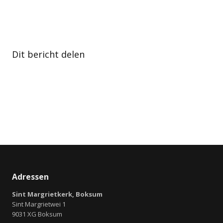
Dit bericht delen
Adressen
Sint Margrietkerk, Boksum
Sint Margrietwei 1
9031 XG Boksum