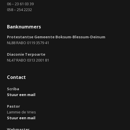
06 – 23 61 03 39
058 – 254 2232
Banknummers
Protestantse Gemeente Boksum-Blessum-Deinum
NL88 RABO 0119 3579 41
Diaconie Terpoarte
NL47 RABO 0313 2001 81
Contact
Scriba
Stuur een mail
Pastor
Lammie de Vries
Stuur een mail
Webmaster