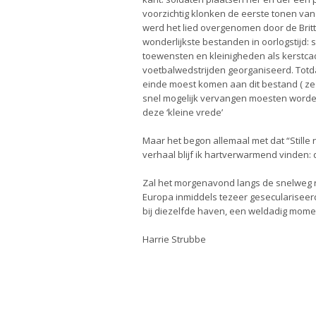
voorzichtig klonken de eerste tonen van “
werd het lied overgenomen door de Brit
wonderlijkste bestanden in oorlogstijd:
toewensten en kleinigheden als kerstca
voetbalwedstrijden georganiseerd. Totdat
einde moest komen aan dit bestand ( ze
snel mogelijk vervangen moesten word
deze ‘kleine vrede’
Maar het begon allemaal met dat “Stille n
verhaal blijf ik hartverwarmend vinden: d
Zal het morgenavond langs de snelweg r
Europa inmiddels tezeer geseculariseerd?
bij diezelfde haven, een weldadig moment
Harrie Strubbe