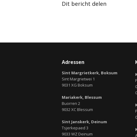
Dit bericht delen
Adressen
Sint Margrietkerk, Boksum
Sint Margrietwei 1
9031 XG Boksum
0
Mariakerk, Blessum
Buorren 2
9032 XC Blessum
P
0
Sint Janskerk, Deinum
Tsjerkepaed 3
9033 WZ Deinum