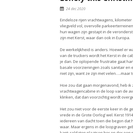
24 dec 2020
Eindeloze rijen vrachtwagens, kilometer
vliegveld vol, overvolle parkeerterrein
hun wagen zijn gestapt in de veronderste
zijn met Kerst, waar dan ook in Europa.
De werkelijkheid is anders. Hoewel er w
van de truckers wordt het Kerst in de ca
je dan. De oplopende frustratie gaat ha
basale voorzieningen zoals sanitair en et
niet zijn, want ze zijn met velen…..maar t
Hoe zou dat gaan morgenavond, heb ik zi
vrachtwagencabine in de loop van de avon
klinken, dat dan voorzichtig wordt over
Het zou niet voor de eerste keer in de g
vrede in de Grote Oorlog’ wel. Kerst 191
iedereen van dacht toen die begon dat hi
waar. Maar ergens in die loopgraven geb
kant: soldaten plaatsen her en der een