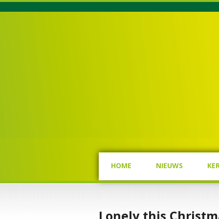
HOME
NIEUWS
KE
Lonely this Christ