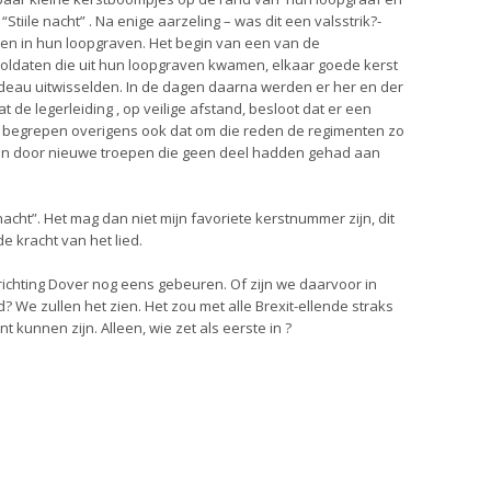
Stiile nacht” . Na enige aarzeling – was dit een valsstrik?-
ten in hun loopgraven. Het begin van een van de
 soldaten die uit hun loopgraven kwamen, elkaar goede kerst
deau uitwisselden. In de dagen daarna werden er her en der
 de legerleiding , op veilige afstand, besloot dat er een
 begrepen overigens ook dat om die reden de regimenten zo
en door nieuwe troepen die geen deel hadden gehad aan
acht”. Het mag dan niet mijn favoriete kerstnummer zijn, dit
e kracht van het lied.
ichting Dover nog eens gebeuren. Of zijn we daarvoor in
 We zullen het zien. Het zou met alle Brexit-ellende straks
 kunnen zijn. Alleen, wie zet als eerste in ?