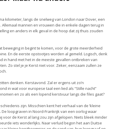
 na kilometer, langs de snelweg van London naar Dover, een
en. Allemaal mannen en vrouwen die in enkele dagen terug in
lling en anders in elk geval in de hoop dat zij thuis zouden
at beweging in begint te komen, voor de grote meerderheid
bine. En de eerste opstootjes worden al gemeld. Logisch, denk
nd in hand met het in de meeste gevallen ontbreken van
en. Zo stel je je Kerst niet voor. Zeker, eenzaam zullen ze
och.
tten denken. Kerstavond. Zal er ergens uit zo’n
d in wat voor europese taal een lied als “Stille nacht”
genomen en zo als een lopend kerstvuur langs die files gaat?
eschiedenis zijn. Misschien kent het verhaal van de ‘kleine
4. De loopgraven in Noord-Frankrijk van een oorlog waar
j voor de Kerst al lang zou zijn afgelopen. Niets bleek minder
eurde iets wonderlijks. Naar verluid begon het aan Duitse
 paar kleine kerstboompjes op de rand van hun loopgraaf en