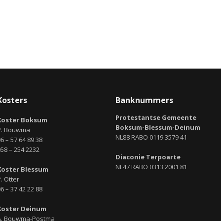
Kosters
Banknummers
Protestantse Gemeente
Koster Boksum
Boksum-Blessum-Deinum
P. Bouwma
NL88 RABO 0119 3579 41
6 – 57 64 89 38
058 – 254 2232
Diaconie Terpoarte
NL47 RABO 0313 2001 81
Koster Blessum
. Otter
6 – 37 42 22 88
Koster Deinum
A. Bouwma-Postma