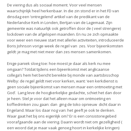
De viering dus als sociaal moment. Voor veel mensen
waarschijnlijk heel herkenbaar. In die zin stond er in het FD van
dinsdag een ‘ontregelend’ artikel van de predikant van de
Nederlandse Kerk in Londen, Bertjan van de Lagemaat. Zijn
gemeente was natuurlijk ook getroffen door de ( veel strengere)
lockdown van de afgelopen maanden. En nu ze zich opmaakte
voor weer een nieuwe start met allerlei activiteiten, introduceerde
Boris Johnson vorige week de regel van zes. Voor bijeenkomsten
geldt: je mag met niet meer dan zes mensen samenkomen.
Enige paniek sloeg toe: hoe moest je daar als kerk nu mee
omgaan? Totdat tijdens een bijeenkomst met anglicaanse
collega’s hem het bericht bereikte bij monde van aartsbisschop
Welby: de regel geldt niet voor kerken, want: ‘een kerkdienst is
geen sociale bijeenkomst van mensen maar een ontmoeting met
God’. Lang leve de hoogkerkelijke gedachte, schiet het dan door
je heen. Stel je voor dat het alleen maar om ontmoeting en
koffiedrinken zou gaan: dan ging de toko opnieuw dicht daar in
Engeland. Maar los daar nog van: het geeft je ook te denken.
Waar gaat het bij ons eigenlijk om? Er is een consistoriegebed
voorafgaande aan de viering. Daarin wordt niet om gezelligheid (
een woord dat je maar vaak genoeg hoort in kerkelijke kringen)