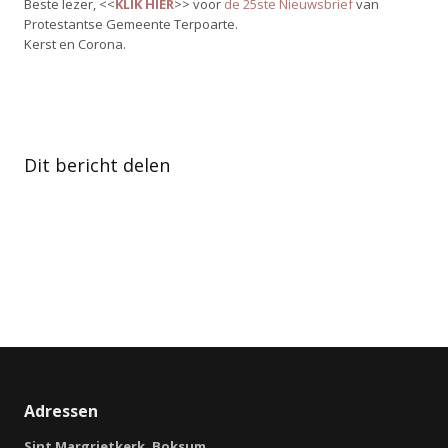
Beste lezer, <<
KLIK
HIER
>> voor
de 25ste Nieuwsbrief
van
Protestantse Gemeente Terpoarte.
Kerst en Corona.
Dit bericht delen
Adressen
Sint Margrietkerk, Boksum