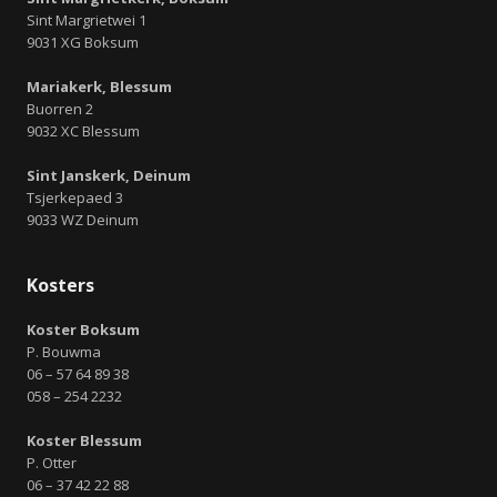
Sint Margrietwei 1
9031 XG Boksum
Mariakerk, Blessum
Buorren 2
9032 XC Blessum
Sint Janskerk, Deinum
Tsjerkepaed 3
9033 WZ Deinum
Kosters
Koster Boksum
P. Bouwma
06 – 57 64 89 38
058 – 254 2232
Koster Blessum
P. Otter
06 – 37 42 22 88