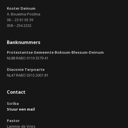
Koster Deinum
A. Bouwma-Postma
06 – 23 61 03 39
058 – 254 2232
Banknummers
Protestantse Gemeente Boksum-Blessum-Deinum
NL88 RABO 0119 3579 41
Diaconie Terpoarte
NL47 RABO 0313 2001 81
Contact
Scriba
Stuur een mail
Pastor
Lammie de Vries